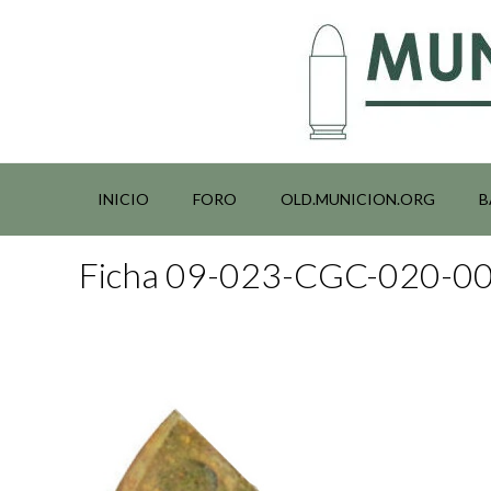
Saltar
al
contenido
INICIO
FORO
OLD.MUNICION.ORG
B
Ficha 09-023-CGC-020-0