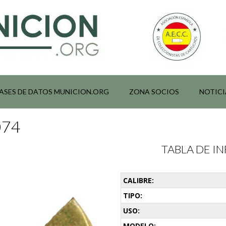
ASES DE DATOS MUNICION.ORG
ZONA SOCIOS
NOTICI
074
TABLA DE 
CALIBRE:
TIPO:
USO:
MODELO: