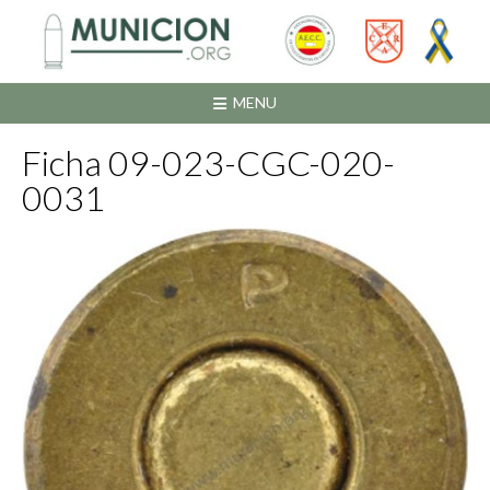
Saltar
al
contenido
MENU
Ficha 09-023-CGC-020-
0031