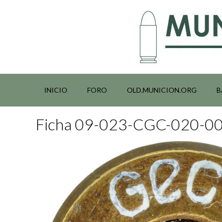
Saltar
al
contenido
INICIO
FORO
OLD.MUNICION.ORG
B
Ficha 09-023-CGC-020-0