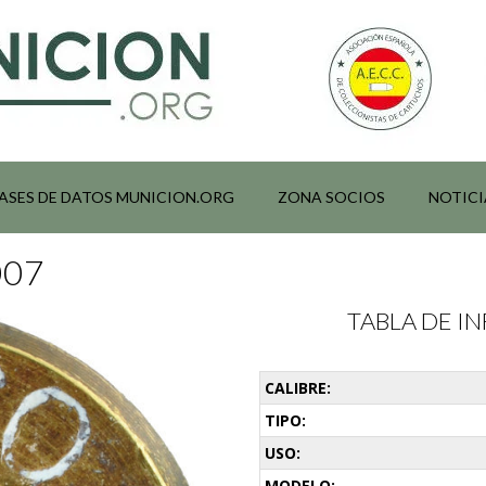
ASES DE DATOS MUNICION.ORG
ZONA SOCIOS
NOTICI
007
TABLA DE 
CALIBRE:
TIPO:
USO:
MODELO: