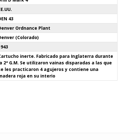
EE.UU.
DEN 43
Denver Ordnance Plant
Denver (Colorado)
1943
Cartucho inerte. Fabricado para Inglaterra durante
la 2ª G.M. Se utilizaron vainas disparadas a las que
se les practicaron 4 agujeros y contiene una
madera roja en su interio