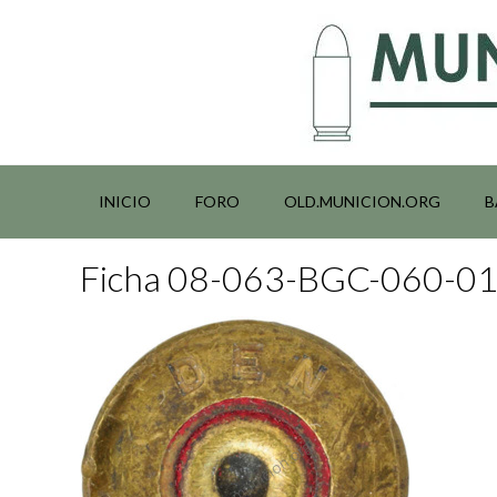
Saltar
al
contenido
INICIO
FORO
OLD.MUNICION.ORG
B
Ficha 08-063-BGC-060-0