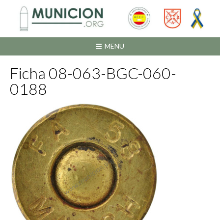
Saltar
al
contenido
MENU
Ficha 08-063-BGC-060-
0188