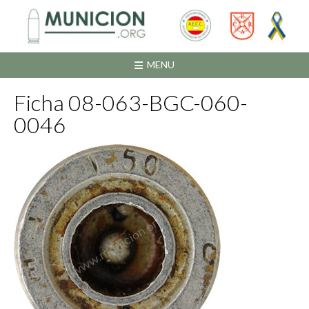
Saltar
al
contenido
MENU
Ficha 08-063-BGC-060-
0046