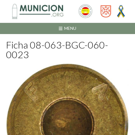
Saltar
al
contenido
MENU
Ficha 08-063-BGC-060-
0023