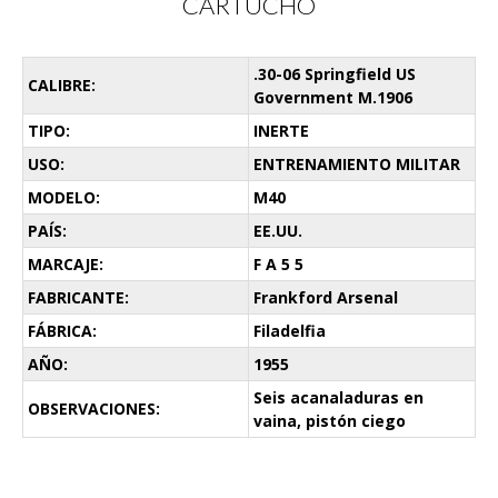
CARTUCHO
.30-06 Springfield US
CALIBRE:
Government M.1906
TIPO:
INERTE
USO:
ENTRENAMIENTO MILITAR
MODELO:
M40
PAÍS:
EE.UU.
MARCAJE:
F A 5 5
FABRICANTE:
Frankford Arsenal
FÁBRICA:
Filadelfia
AÑO:
1955
Seis acanaladuras en
OBSERVACIONES:
vaina, pistón ciego