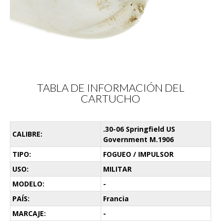
TABLA DE INFORMACIÓN DEL
CARTUCHO
.30-06 Springfield US
CALIBRE:
Government M.1906
TIPO:
FOGUEO / IMPULSOR
USO:
MILITAR
MODELO:
-
PAÍS:
Francia
MARCAJE:
-