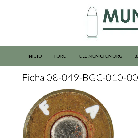
Saltar
al
contenido
INICIO
FORO
OLD.MUNICION.ORG
B
Ficha 08-049-BGC-010-0