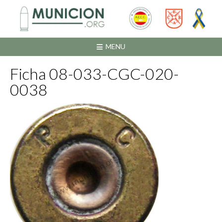
Saltar
al
contenido
MENU
Ficha 08-033-CGC-020-
0038