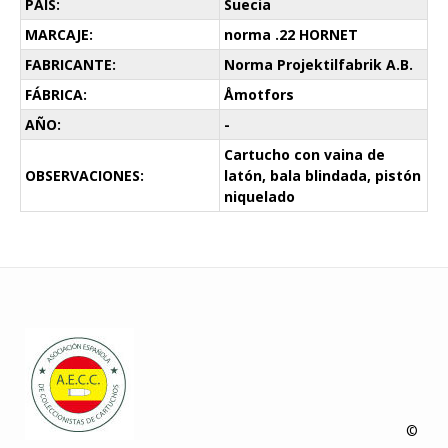
PAÍS:
Suecia
MARCAJE:
norma .22 HORNET
FABRICANTE:
Norma Projektilfabrik A.B.
FÁBRICA:
Åmotfors
AÑO:
-
Cartucho con vaina de
OBSERVACIONES:
latón, bala blindada, pistón
niquelado
©