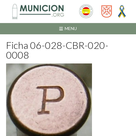
Saltar
al
contenido
MENU
Ficha 06-028-CBR-020-
0008