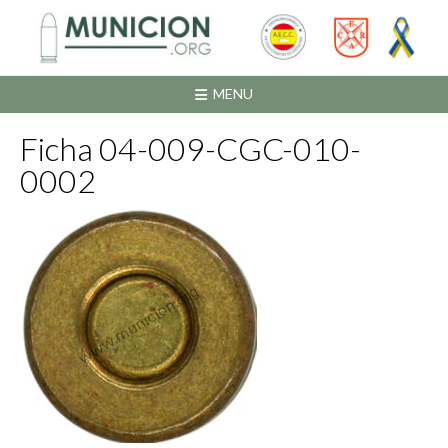
Saltar
al
contenido
MENU
Ficha 04-009-CGC-010-
0002